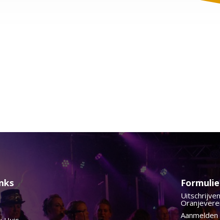
inks
Formulie
Uitschrijve
Oranjevere
Aanmelden 