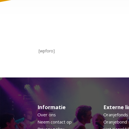
[wpforo]
Informatie
Externe l
Over ons
Oranjefonds
Neem contact op
Oranjebond