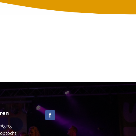
ren
n
niging
optocht