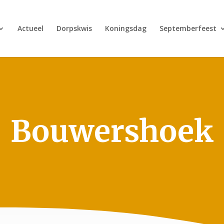
Actueel
Dorpskwis
Koningsdag
Septemberfeest
Bouwershoek