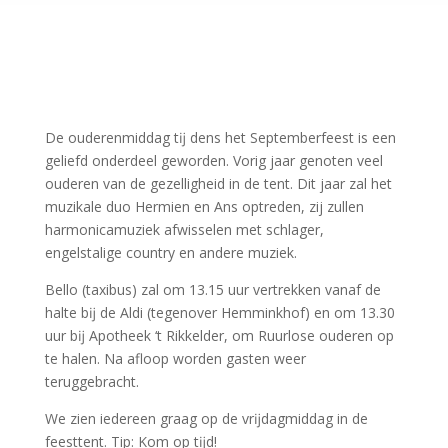
De ouderenmiddag tĳ dens het Septemberfeest is een
geliefd onderdeel geworden. Vorig jaar genoten veel
ouderen van de gezelligheid in de tent. Dit jaar zal het
muzikale duo Hermien en Ans optreden, zij zullen
harmonicamuziek afwisselen met schlager,
engelstalige country en andere muziek.
Bello (taxibus) zal om 13.15 uur vertrekken vanaf de
halte bĳ de Aldi (tegenover Hemminkhof) en om 13.30
uur bĳ Apotheek ‘t Rikkelder, om Ruurlose ouderen op
te halen. Na afloop worden gasten weer
teruggebracht.
We zien iedereen graag op de vrĳdagmiddag in de
feesttent. Tip: Kom op tĳd!