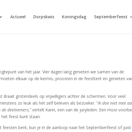
Actueel
Dorpskwis
Koningsdag
Septemberfeest
gtepunt van het jaar. Vier dagen lang genieten we samen van de
moeten elkaar op de kermis, proosten in de feesttent en genieten va
 draait grotendeels op vrijwilligers achter de schermen. Voor veel
stens zo leuk als het zelf beleven als bezoeker. “
Ik doe niet mee a
ls de deelnemers,”
vertelt Karin, een van de juryleden. Een mooi voorbe
het feest kunt staan.
t feesten bent, kun je in de aanloop naar het Septemberfeest of juist 