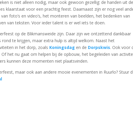
en is niet alleen nodig, maar ook gewoon gezellig: de handen uit d
 klaarstaat voor een prachtig feest. Daarnaast zijn er nog veel and
van foto’s en video’s, het monteren van beelden, het bedenken van
ven van teksten. Voor ieder talent is er wel iets te doen.
berfeest op de Blikmansweide zijn. Daar zijn we ontzettend dankbaar
s rond te krijgen, maar extra hulp is altijd welkom. Naast het
teiten in het dorp, zoals
Koningsdag
en de
Dorpskwis
. Ook voor 
s. Of het nu gaat om helpen bij de opbouw, het begeleiden van activite
ligers kunnen deze momenten niet plaatsvinden.
mberfeest, maar ook aan andere mooie evenementen in Ruurlo? Stuur 
l