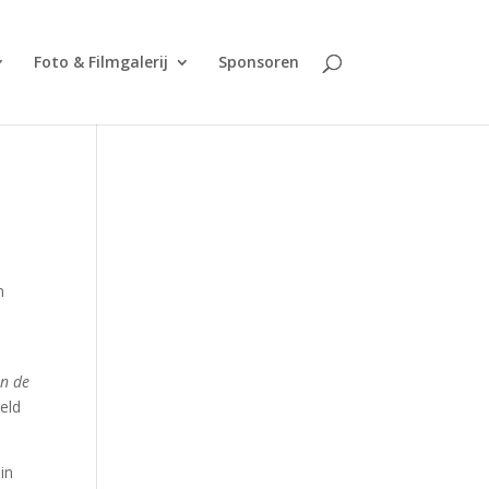
Foto & Filmgalerij
Sponsoren
n
an de
eld
in