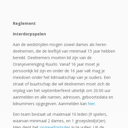
Reglement
Interdorpspelen
Aan de wedstrijden mogen zowel dames als heren
deelnemen, die de leeftijd van minimaal 15 jaar hebben
bereikt. Deelnemers moeten lid zijn van de
Oranjevereniging Ruurlo. Vanaf 16 jaar moet je
persoonlijk lid zijn en onder de 16 jaar valt mag je
meedoen onder het lidmaatschap van je ouders. Een
straat of buurtschap die wil deelnemen moet zich de
vrijdag van het septemberfeest uiterlijk om 20.00 uur
aanmelden en alle namen, adressen, geboortedata en
lidnummers opgegeven. Aanmelden kan
hier
.
Een team bestaat uit maximaal 10 leden (9 spelers,
waarvan minimaal 2 dames, en 1 groepsleid(st)er).
Men dient het
opgaveformulier
in te vullen. Uit de