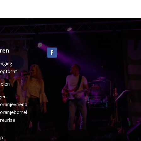
ren
n
niging
optocht
pelen
gen
oranjevriend
oranjeborrel
reurlse
ap