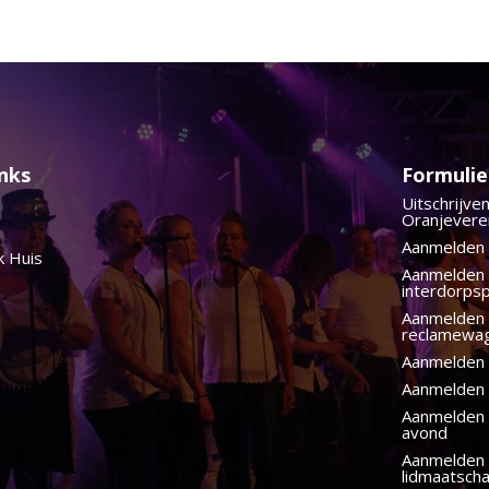
inks
Formulie
Uitschrijve
Oranjevere
Aanmelden 
k Huis
Aanmelden
interdorps
Aanmelden
reclamewa
Aanmelden 
Aanmelden 
Aanmelden 
avond
Aanmelden
lidmaatsch