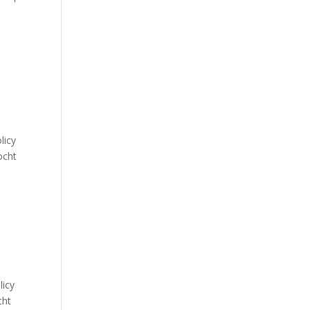
licy
ocht
olicy
cht